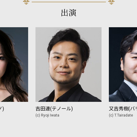
出演
)
吉田連(テノール)
又吉秀樹(バ
(c) Ryoji Iwata
(c) T.Tairadate