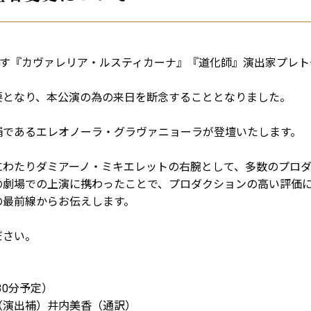
ます『カヴァレリア・ルスティカーナ』『道化師』演出家プレ
要となり、本公演の為の来日を断念することとなりました。
補であるエレオノーラ・グラヴァニョーラが登壇いたします。
にわたりダミアーノ・ミキエレットの右腕として、多数のプロ
の劇場での上演に携わったことで、プロダクションの高い評価
の最前線からお伝えします。
ださい。
30分予定）
（演出補）井内美香（通訳）