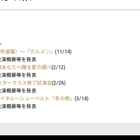
ト
?（表参道篇）～『カルメン』
(11/14)
概要等を発表
214あなたへ贈る愛の調べ
(2/12)
概要等を発表
マスタークラス修了試演会
(2/26)
概要等を発表
リサイタル～シューベルト「冬の旅」
(3/14)
概要等を発表