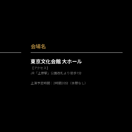
会場名
東京文化会館 大ホール
【アクセス】
JR「上野駅」公園改札より徒歩1分
上演予定時間：2時間20分（休憩なし）