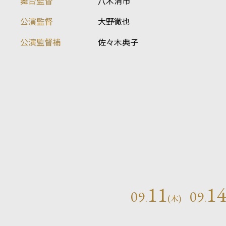
舞台監督
八木清市
公演監督
大野徹也
公演監督補
佐々木典子
11
1
09
09
.
(木)
.