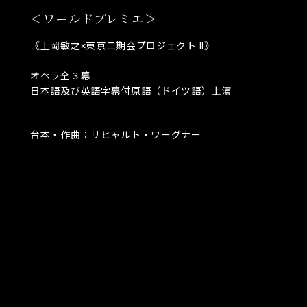
＜ワールドプレミエ＞
《上岡敏之×東京二期会プロジェクト II》
オペラ全３幕
日本語及び英語字幕付原語（ドイツ語）上演
台本・作曲：リヒャルト・ワーグナー