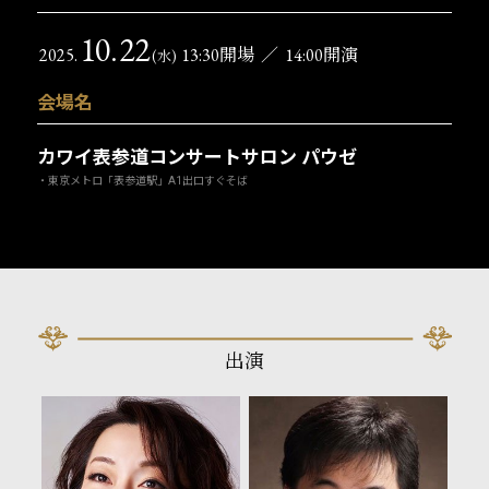
10
22
.
2025.
13:30開場
／
14:00開演
(水)
会場名
カワイ表参道コンサートサロン パウゼ
・東京メトロ「表参道駅」A1出口すぐそば
出演