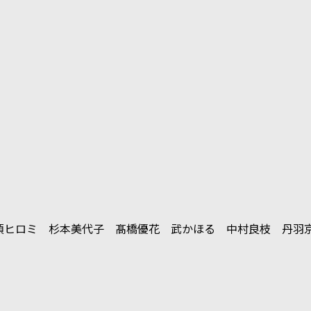
須ヒロミ 杉本美代子 髙橋優花 武かほる 中村良枝 丹羽