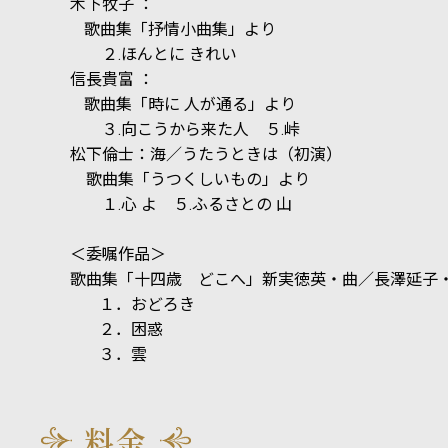
木下牧子 ：
歌曲集「抒情小曲集」より
２
.
ほんとに きれい
信長貴富 ：
歌曲集「時に 人が通る」より
３
.
向こうから来た人 ５
.
峠
松下倫士：海／うたうときは（初演）
歌曲集「うつくしいもの」より
１
.
心 よ ５
.
ふるさとの 山
＜委嘱作品＞
歌曲集「十四歳 どこへ」新実徳英・曲／長澤延子
１．おどろき
２．困惑
３．雲
料金