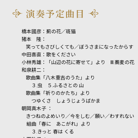
演奏予定曲目
橋本國彦：薊の花／斑猫
猪本 隆：
笑ってもさびしくても／ぼうさまになったからす
中田喜直：歌をください
小林秀雄：「山辺の花に寄せて」より
Ⅲ.
蕎麦の花
和泉耕二：
歌曲集「八木重吉のうた」より
３
.
虫 ５
.
ふるさとの 山
歌曲集「祈りのかたち」より
つゆくさ しょうじょうばかま
朝岡真木子 ：
きつねのよめいり／今をしむ／願い／わすれない
組曲「春に あこがれ」より
３
.
きっと 春は くる