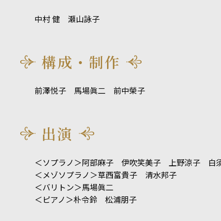
中村 健 瀬山詠子
構成・制作
前澤悦子 馬場眞二 前中榮子
出演
＜ソプラノ＞阿部麻子 伊吹笑美子 上野涼子 白
＜メゾソプラノ＞草西富貴子 清水邦子
＜バリトン＞馬場眞二
＜ピアノ＞朴令鈴 松浦朋子