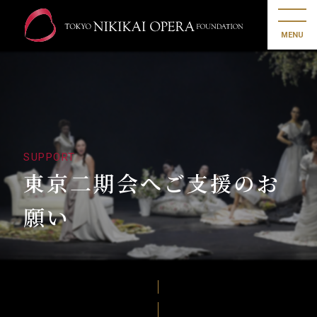
MENU
SUPPORT
東京二期会へご支援のお
願い
ご支援のお願い
ご協賛のお願い
二期会未来基金設立のお願
継続寄付(年会費)のご案内