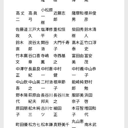
隆
樹
博
晃
小松原
高 丈
高 眞
近藤志
薩摩和
櫻井俊
一
二
弓
郎
男
彦
樹
佐藤道
三戸大
塩澤修
重松恒
柴田秀
鈴木清
政
久
平
夫
樹
人
鈴木
炭谷太
関谷
大門千寿
髙木正
竹口淳
直
郎
浩
子
泰
史
竹本廣
谷口喜
寺嶋
寺西基
富田由
冨安
文
章
薫
之
美
茂
中澤守
長島良
中村惠
中村
中村義
中山恭
正
紀
一
健
一
子
中山欽
中山英
二村浩
根岸節
能崎純
野村
吾
之
一
子
郎
勉
野本陽
萩原由
長谷川
長谷川友
服部美
浜田
代
紀夫
邦夫
之
奈子
啓
原田朋
舩木純
古川セ
細田
本荘智
増田和
子
三
ツ
正
子
代
丸山恵
町田優
松方七
松本謙
真野美千
南木武
一