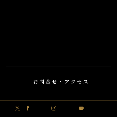
コンサートラインアップ
チケットのご購入
東京二期会について
東京二期会へのご支援
声楽家団体「二期会」とは
二期会オペラ研修所
X
Facebook
Instagram
YouTube