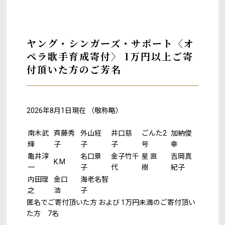
ヤング・シンガーズ・サポート〈オ
ペラ歌手育成寄付〉 1万円以上ご寄
付頂いた方のご芳名
2026年8月1日現在 （敬称略）
南木武
斉藤秀
外山経
井口慈
ごんた2
加納俊
輝
子
子
子
号
幸
亀井淳
名口景
金子竹千
星 直
吉岡真
K.M
一
子
代
樹
紀子
内田理
金口
海老名智
之
浩
子
匿名でご寄付頂いた方 および 1万円未満のご寄付頂い
た方 7名