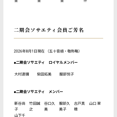
金
金
金
件
二期会ソサエティ会員ご芳名
2026年8月1日現在 （五十音順・敬称略）
■二期会ソサエティ ロイヤルメンバー
大村達彌
柴田拓美
服部悦子
■二期会ソサエティ メンバー
新谷尚
竹田誠
谷口久
服部久
古戸真
山口 翠
子
之
美
美子
穂
山下千