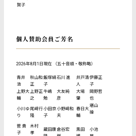
賀子
個人賛助会員ご芳名
2026年8月1日現在 （五十音順・敬称略）
青井
秋山和
飯塚絹
石川 進
井戸清
伊藤正
浩
正
子
人
子
上野大
上野正
牛嶋
大友純
大場
岡野哲
輔
之
勉
彦
肇
也
堪山
小川ゆ
尾﨑行
小田京
小野崎和
春日大
操
り
隆
子
夫
輔
菅 貴
木村
蔵田康
倉谷宏
黒田
小池
子
孝