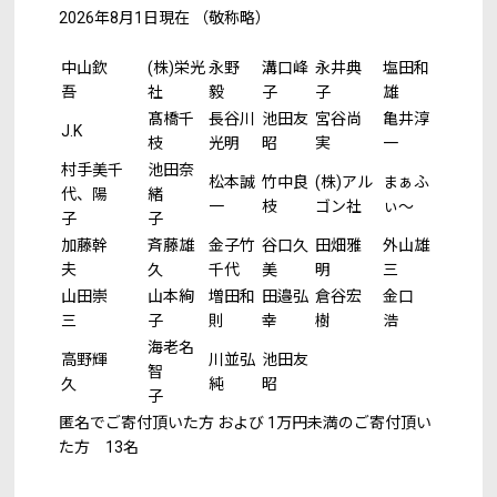
2026年8月1日現在 （敬称略）
中山欽
(株)栄光
永野
溝口峰
永井典
塩田和
吾
社
毅
子
子
雄
髙橋千
長谷川
池田友
宮谷尚
亀井淳
J.K
枝
光明
昭
実
一
村手美千
池田奈
松本誠
竹中良
(株)アル
まぁふ
代、陽
緒
一
枝
ゴン社
ぃ～
子
子
加藤幹
斉藤雄
金子竹
谷口久
田畑雅
外山雄
夫
久
千代
美
明
三
山田崇
山本絢
増田和
田邉弘
倉谷宏
金口
三
子
則
幸
樹
浩
海老名
高野輝
川並弘
池田友
智
久
純
昭
子
匿名でご寄付頂いた方 および 1万円未満のご寄付頂い
た方 13名