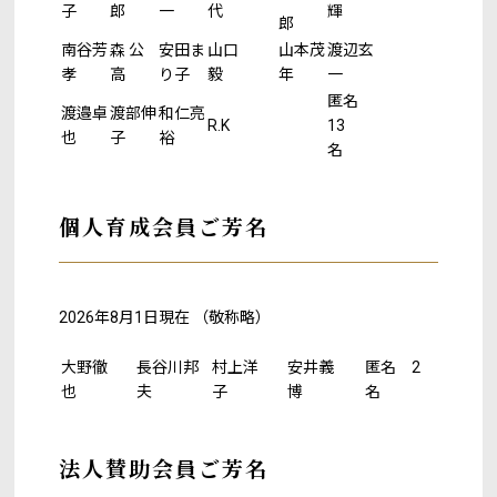
子
郎
一
代
輝
郎
南谷芳
森 公
安田ま
山口
山本茂
渡辺玄
孝
高
り子
毅
年
一
匿名
渡邉卓
渡部伸
和仁亮
R.K
13
也
子
裕
名
個人育成会員ご芳名
2026年8月1日現在 （敬称略）
大野徹
長谷川邦
村上洋
安井義
匿名 2
也
夫
子
博
名
法人賛助会員ご芳名