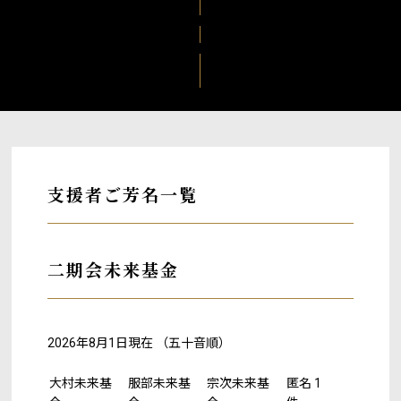
い
都度寄付のご案内
遺贈による寄付のご案内
ご寄付のお申込方法につい
支援者ご芳名一覧
て
支援者ご芳名一覧
二期会未来基金
2026年8月1日現在 （五十音順）
大村未来基
服部未来基
宗次未来基
匿名 1